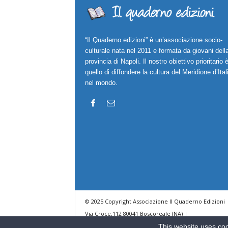
“Il Quaderno edizioni” è un’associazione socio-
culturale nata nel 2011 e formata da giovani dell
provincia di Napoli. Il nostro obiettivo prioritario 
quello di diffondere la cultura del Meridione d’Ital
nel mondo.
© 2025 Copyright Associazione Il Quaderno Edizioni 
Via Croce,112 80041 Boscoreale (NA) |
ilquadernoedizioni@libero.it
This website uses coo