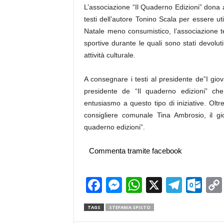
L’associazione “Il Quaderno Edizioni” dona al
testi dell’autore Tonino Scala per essere uti
Natale meno consumistico, l’associazione te
sportive durante le quali sono stati devolut
attività culturale.
A consegnare i testi al presidente de”I gio
presidente de “Il quaderno edizioni” che
entusiasmo a questo tipo di iniziative. Oltr
consigliere comunale Tina Ambrosio, il g
quaderno edizioni”.
Commenta tramite facebook
Facebook
Messenger
WhatsApp
X
Teleg
Ou
TAGS
STEFANIA SPISTO