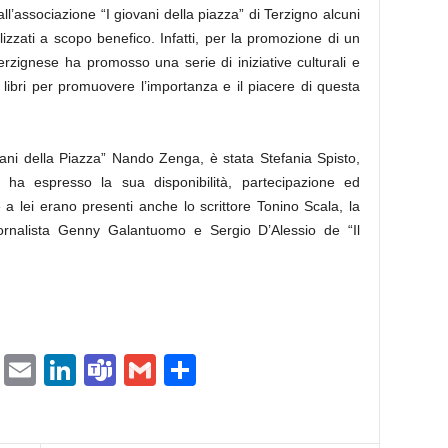
l’associazione “I giovani della piazza” di Terzigno alcuni
lizzati a scopo benefico. Infatti, per la promozione di un
rzignese ha promosso una serie di iniziative culturali e
i libri per promuovere l’importanza e il piacere di questa
vani della Piazza” Nando Zenga, è stata Stefania Spisto,
 ha espresso la sua disponibilità, partecipazione ed
e a lei erano presenti anche lo scrittore Tonino Scala, la
iornalista Genny Galantuomo e Sergio D’Alessio de “Il
ram
tlook.com
Copy
Email
LinkedIn
Teams
Gmail
Condividi
Link