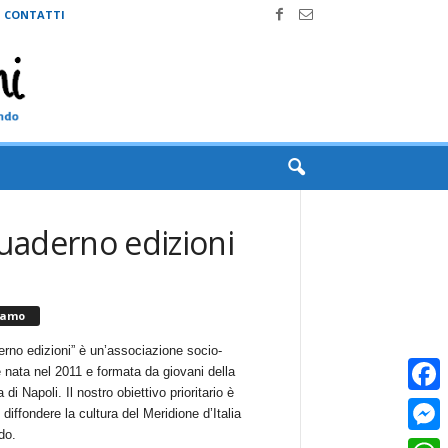
CONTATTI
quaderno edizioni
iamo
erno edizioni” è un’associazione socio-
e nata nel 2011 e formata da giovani della
 di Napoli. Il nostro obiettivo prioritario è
Faceb
i diffondere la cultura del Meridione d’Italia
do.
Messe