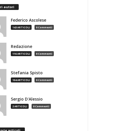
ri autori
Federico Ascolese
143 ARTICOLI
0 Commenti
Redazione
116 ARTICOLI
0 Commenti
Stefania Spisto
104 ARTICOLI
0 Commenti
Sergio D'Alessio
2 ARTICOLI
0 Commenti
orie articoli