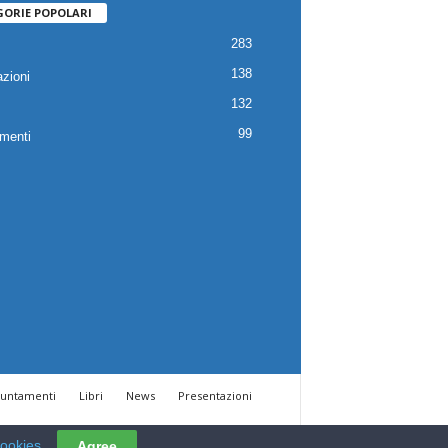
GORIE POPOLARI
283
138
zioni
132
99
menti
untamenti
Libri
News
Presentazioni
cookies
Agree