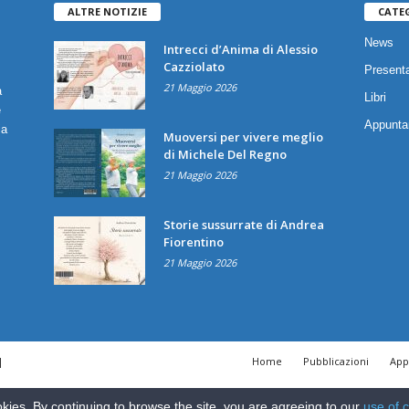
ALTRE NOTIZIE
CATE
News
Intrecci d’Anima di Alessio
Cazziolato
Presenta
21 Maggio 2026
a
Libri
è
Appunta
ia
Muoversi per vivere meglio
di Michele Del Regno
21 Maggio 2026
Storie sussurrate di Andrea
Fiorentino
21 Maggio 2026
|
Home
Pubblicazioni
App
kies. By continuing to browse the site, you are agreeing to our
use of 