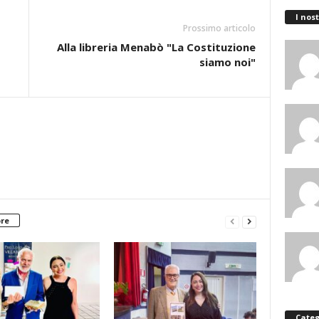
I nost
Prossimo articolo
Alla libreria Menabò "La Costituzione
siamo noi"
ore
Categ