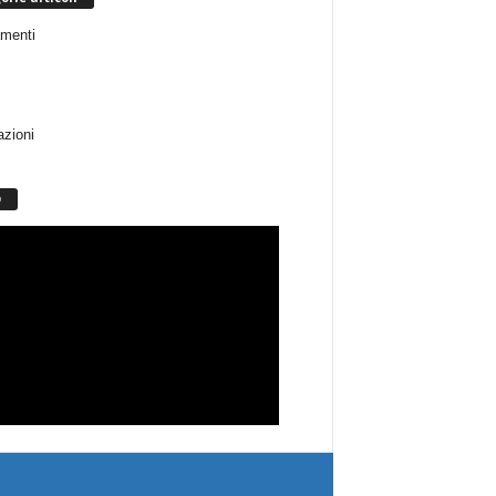
menti
azioni
O