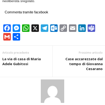
neoliberista sregolato.
Commenta tramite facebook
Facebook
Messenger
WhatsApp
X
Telegram
Outlook.com
Copy
Email
Linke
Te
Link
Gmail
Condividi
Articolo precedente
Prossimo articolo
La via di casa di Maria
Case accarezzate dal
Adele Gubitosi
tempo di Giovanna
Cesarano