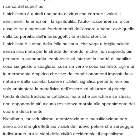
ricerca del superfluo.
Il nichilismo è quindi una sorta di virus che corrode i valori, i
sentimenti, le emozioni, la spiritualità, l’auto-trascendenza, e con
essa le tre dimensioni fondamentali dell’essere umano: cioè quelle
della corporeità, dell’intersoggettività e della storicità.
Il nichilista è l’uomo della folla solitaria, che vaga a briglie sciolte
senza una meta per le strade del mondo, e che, non sapendo più
pensare in autonomia, conferisce ad internet la libertà di stabilire
cosa sia giusto o sbagliato, cosa sia vero e cosa sia falso. Egli è un
io meramente empirico che vive dei condizionamenti imposti dalla
natura e dalla società. Essere nichilisti significa pertanto non più
solo annientare la metafisica dell’essere ed abiurare ai principi
fondanti della tradizione cattolica, ma anche annichilire se stessi,
non opponendo più alcuna resistenza morale allo spegnimento del
cuore e della mente.
Nichilismo, individualismo, atomizzazione e massificazione non
sono altro che gli effetti più visibili del nuovo potere che serpeggia,
indisturbato, tra le siepi della civiltà occidentale: il capitalismo