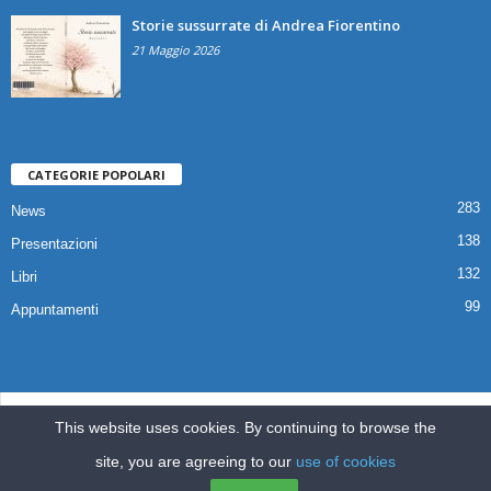
Storie sussurrate di Andrea Fiorentino
21 Maggio 2026
CATEGORIE POPOLARI
283
News
138
Presentazioni
132
Libri
99
Appuntamenti
© 2025 Copyright Associazione Il Quaderno Edizioni | Via Croce,112 80041
This website uses cookies. By continuing to browse the
Boscoreale (NA) |
ilquadernoedizioni@libero.it
site, you are agreeing to our
use of cookies
Home
Pubblicazioni
Appuntamenti
Libri
News