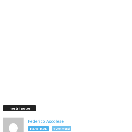
I nostri autori
Federico Ascolese
143 ARTICOLI
0 Commenti