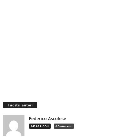
I nostri autori
Federico Ascolese
143 ARTICOLI
0 Commenti