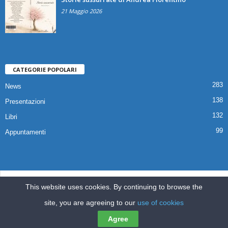
21 Maggio 2026
CATEGORIE POPOLARI
283
News
138
Presentazioni
132
Libri
99
Appuntamenti
© 2025 Copyright Associazione Il Quaderno Edizioni | Via Croce,112 80041
This website uses cookies. By continuing to browse the
Boscoreale (NA) |
ilquadernoedizioni@libero.it
site, you are agreeing to our
use of cookies
Home
Pubblicazioni
Appuntamenti
Libri
News
Presentazioni
Agree