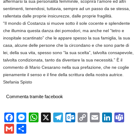
affermarsi la sua personalità femminile, scoprirà l’amore ed altri
sentimenti, tenendosi, tuttavia, sempre ad un passo da se stessa,
rallentata dalle proprie insicurezze, dalle proprie fragilità.
“Il mondo di Costanza si muove sotto il sole cocente e splendente
che illumina questa danza dei pomodori, ma anche nel “tetro e
inospitale scantinato” che le appare spesso la sua famiglia, la sua
casa, alcune delle persone che la circondano e che sono parte di
lei, della sua vita, spesso sono “la sua scelta”, talvolta consapevole,
talvolta condizionata, tanto da diventare la sua necessità.” È il
commento di Mario Cesarano nella sua prefazione, che ne coglie
pienamente il senso e il fine della scrittura della nostra autrice.
Stefania Spisto
Commenta tramite facebook
Facebook
Messenger
WhatsApp
X
Telegram
Outlook.com
Copy
Email
Linke
Te
Link
Gmail
Condividi