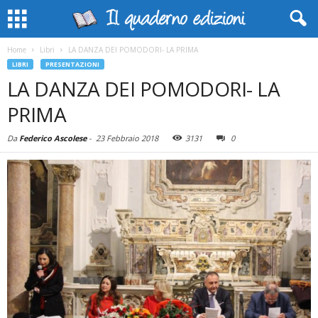
Home
Libri
LA DANZA DEI POMODORI- LA PRIMA
LIBRI
PRESENTAZIONI
LA DANZA DEI POMODORI- LA
PRIMA
Da
Federico Ascolese
-
23 Febbraio 2018
3131
0