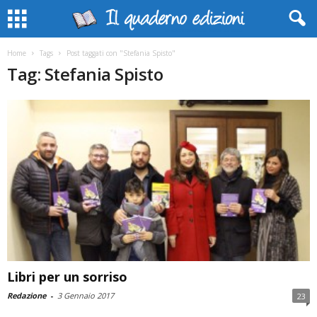
Home
Tags
Post taggati con "Stefania Spisto"
Tag: Stefania Spisto
Libri per un sorriso
Redazione
-
3 Gennaio 2017
23