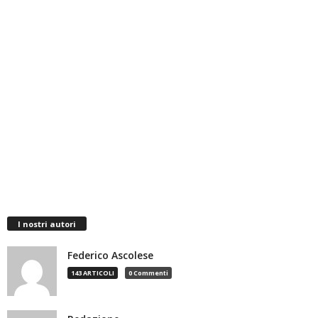
I nostri autori
Federico Ascolese
143 ARTICOLI
0 Commenti