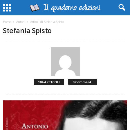
Home
Autori
Articoli di Stefania Spisto
Stefania Spisto
104 ARTICOLI
0 Commenti