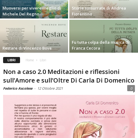
Muoversi per vivere meglio di
Storie sussurrate di Andrea
Michele Del Regno
Fiorentino
Fu tutta colpa della musica di
Restare di Vincenzo Bove
Franca Cecora
LIBRI
Home
Libri
Non a caso 2.0 Meditazioni e riflessioni
sull’Amore e sull’Oltre Di Carla Di Domenico
Federico Ascolese
-
12 Ottobre 2021
0