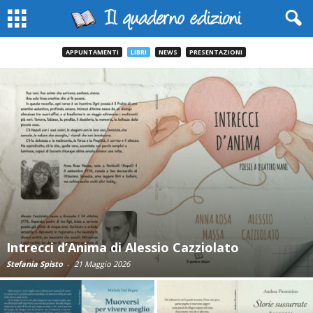
APPUNTAMENTI
LIBRI
NEWS
PRESENTAZIONI
Intrecci d’Anima di Alessio Cazziolato
Stefania Spisto
-
21 Maggio 2026