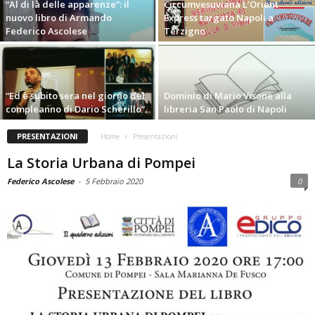
“Al di là delle apparenze”: il
Circumvesuviana L’Orient
nuovo libro di Armando
Express targato Napoli a
Federico Ascolese
Terzigno
“Ed è subito sera nel giorno del
Dominio di Mario Visone alla
compleanno di Dario Scherillo”.
libreria San Paolo di Napoli
PRESENTAZIONI
Home
Presentazioni
La Storia Urbana di Pompei
Federico Ascolese
-
5 Febbraio 2020
0