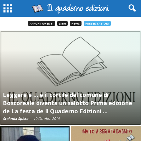
APPUNTAMENTI
LIBRI
NEWS
PRESENTAZIONI
Leggere è … e il cortile del comune di
Boscoreale diventa un salotto Prima edizione
de La festa de Il Quaderno Edizioni ...
Stefania Spisto
-
19 Ottobre 2014