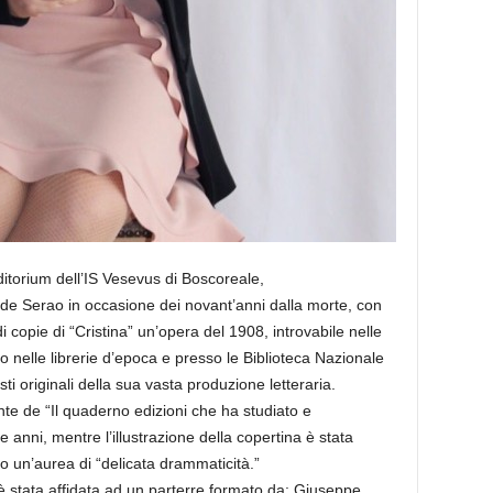
ditorium dell’IS Vesevus di Boscoreale,
lde Serao in occasione dei novant’anni dalla morte, con
i copie di “Cristina” un’opera del 1908, introvabile nelle
lo nelle librerie d’epoca e presso le Biblioteca Nazionale
i originali della sua vasta produzione letteraria.
dente de “Il quaderno edizioni che ha studiato e
e anni, mentre l’illustrazione della copertina è stata
o un’aurea di “delicata drammaticità.”
è stata affidata ad un parterre formato da: Giuseppe