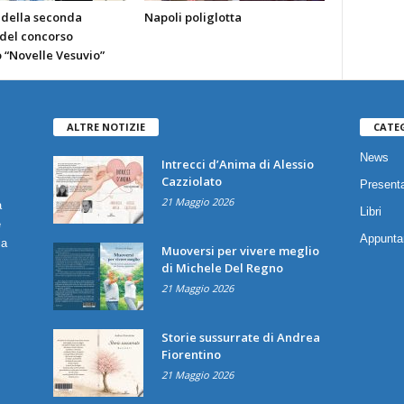
 della seconda
Napoli poliglotta
 del concorso
o “Novelle Vesuvio”
ALTRE NOTIZIE
CATE
News
Intrecci d’Anima di Alessio
Cazziolato
Presenta
21 Maggio 2026
a
Libri
è
Appunta
ia
Muoversi per vivere meglio
di Michele Del Regno
21 Maggio 2026
Storie sussurrate di Andrea
Fiorentino
21 Maggio 2026