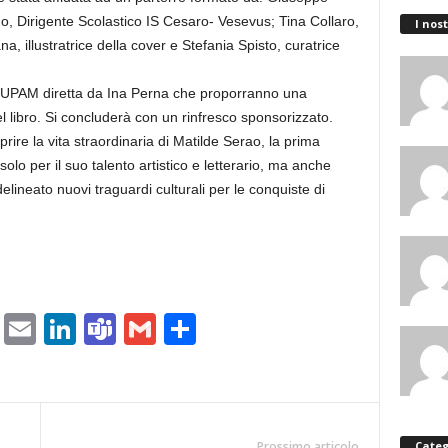
no, Dirigente Scolastico IS Cesaro- Vesevus; Tina Collaro,
I nost
, illustratrice della cover e Stefania Spisto, curatrice
dell’UPAM diretta da Ina Perna che proporranno una
 libro. Si concluderà con un rinfresco sponsorizzato.
ire la vita straordinaria di Matilde Serao, la prima
olo per il suo talento artistico e letterario, ma anche
elineato nuovi traguardi culturali per le conquiste di
ram
tlook.com
Copy
Email
LinkedIn
Teams
Gmail
Condividi
Link
Categ
Prossimo articolo