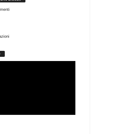
menti
azioni
O