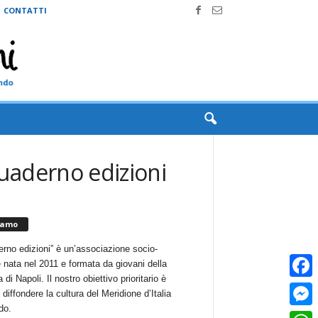
CONTATTI
quaderno edizioni
iamo
erno edizioni” è un’associazione socio-
e nata nel 2011 e formata da giovani della
 di Napoli. Il nostro obiettivo prioritario è
Faceb
i diffondere la cultura del Meridione d’Italia
do.
Messe