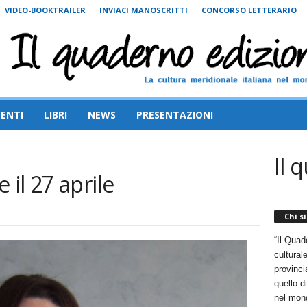
VIDEO-BOOKTRAILER
INVIACI MANOSCRITTI
CONCORSO LETTERARIO
ENTI
LIBRI
NEWS
PRESENTAZIONI
Il 
 il 27 aprile
Chi s
“Il Quad
cultural
provincia
quello d
nel mon