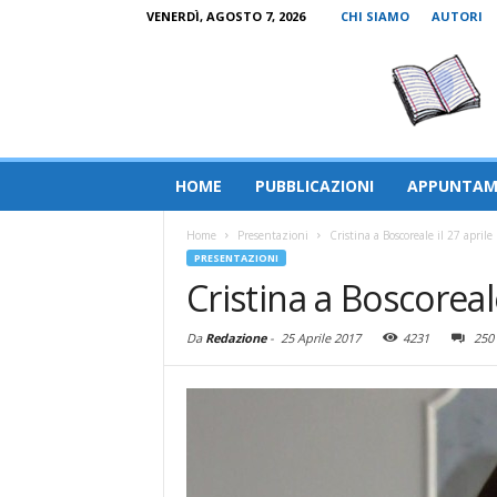
VENERDÌ, AGOSTO 7, 2026
CHI SIAMO
AUTORI
HOME
PUBBLICAZIONI
APPUNTAM
Home
Presentazioni
Cristina a Boscoreale il 27 aprile
PRESENTAZIONI
Cristina a Boscoreale
Da
Redazione
-
25 Aprile 2017
4231
250