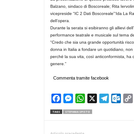
Balzano, sindaco di Boscoreale; Rita Iervoli
vicepreside “IC 2 Dati Boscoreale”‘Ida La Rana
dell’opera.
Durante la serata si esibiranno gli allievi 
performance teatrale e musicale sul tema del
“Credo che sia una grande opportunità riscopr
donna in Italia a fondare un quotidiano, non s
perché la sua vita, così anticonformista, ha d
genere.”
Commenta tramite facebook
Facebook
Messenger
WhatsApp
X
Teleg
Ou
TAGS
STEFANIA SPISTO
Articolo precedente