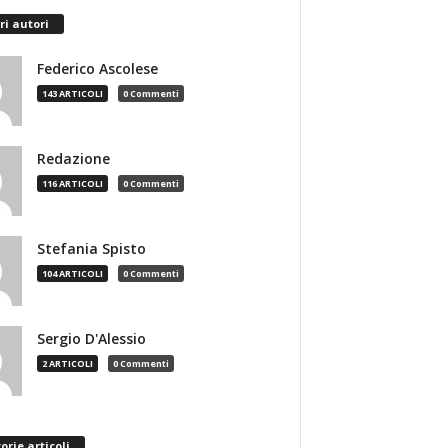
ri autori
Federico Ascolese
143 ARTICOLI
0 Commenti
Redazione
116 ARTICOLI
0 Commenti
Stefania Spisto
104 ARTICOLI
0 Commenti
Sergio D'Alessio
2 ARTICOLI
0 Commenti
orie articoli